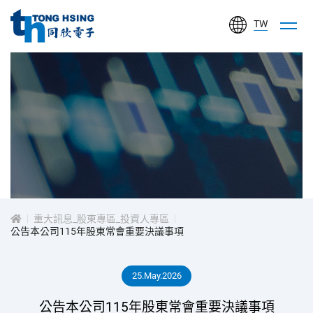
TW
同
欣
電
子
工
投
業
股
資
份
有
重大訊息_股東專區_投資人專區
人
公告本公司115年股東常會重要決議事項
限
公
專
25.May.2026
司
區
公告本公司115年股東常會重要決議事項