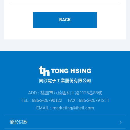
BACK
同
欣
同欣電子工業股份有限公司
電
子
ADD : 桃園市八德區和平路1125巷88號
公
TEL : 886-2-26790122
FAX : 886-2-26791211
司
EMAIL : marketing@theil.com
資
訊
同
關於同欣
欣