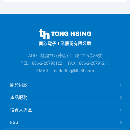
同
欣
同欣電子工業股份有限公司
電
子
ADD : 桃園市八德區和平路1125巷88號
公
TEL : 886-2-26790122
FAX : 886-2-26791211
司
EMAIL : marketing@theil.com
資
訊
同
關於同欣
欣
電
產品服務
子
快
投資人專區
速
ESG
連