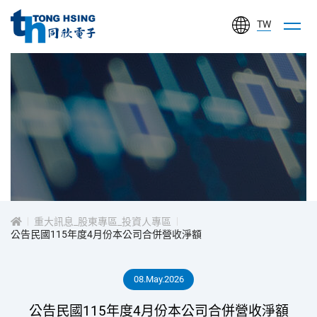
TW
同
欣
電
子
工
投
業
股
資
份
有
重大訊息_股東專區_投資人專區
人
公告民國115年度4月份本公司合併營收淨額
限
公
專
08.May.2026
司
區
公告民國115年度4月份本公司合併營收淨額