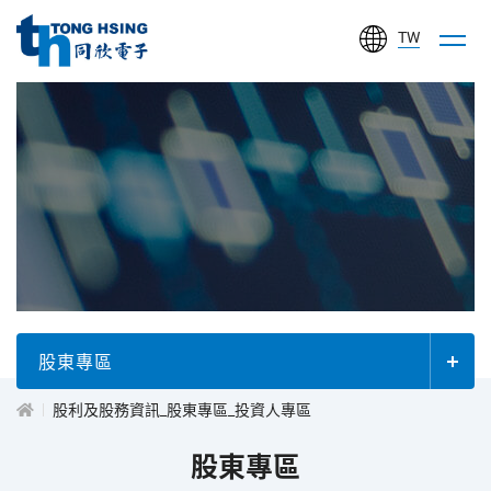
TW
同
欣
電
子
工
投
業
股
資
份
有
人
股東專區
限
公
股利及股務資訊_股東專區_投資人專區
專
司
股東專區
區