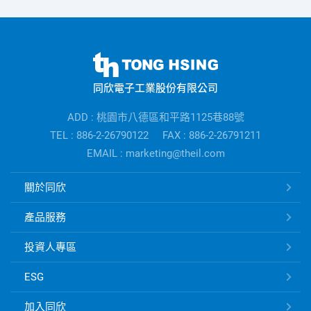
同
欣
同欣電子工業股份有限公司
電
子
ADD : 桃園市八德區和平路1125巷88號
公
TEL : 886-2-26790122
FAX : 886-2-26791211
司
EMAIL : marketing@theil.com
資
訊
同
關於同欣
欣
電
產品服務
子
快
投資人專區
速
ESG
連
結
加入同欣