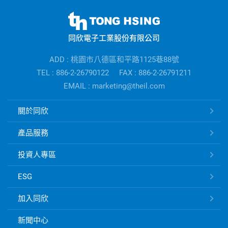
同
欣
同欣電子工業股份有限公司
電
子
ADD : 桃園市八德區和平路1125巷88號
公
TEL : 886-2-26790122
FAX : 886-2-26791211
司
EMAIL : marketing@theil.com
資
訊
同
關於同欣
欣
電
產品服務
子
快
投資人專區
速
ESG
連
結
加入同欣
新聞中心