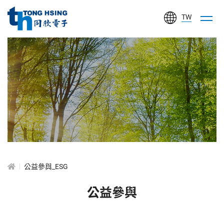
TW
同
欣
電
子
工
ESG
業
股
份
有
公益參與_ESG
限
公
公益參與
司