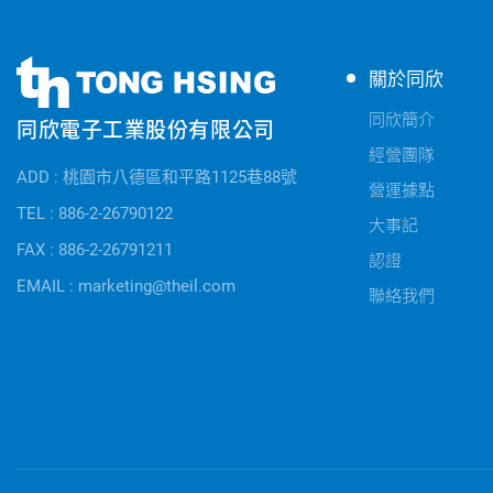
同
同
關於同欣
欣
欣
電
同欣簡介
同欣電子工業股份有限公司
電
子
經營團隊
子
公
ADD : 桃園市八德區和平路1125巷88號
快
營運據點
司
速
TEL : 886-2-26790122
資
大事記
連
FAX : 886-2-26791211
訊
認證
結
EMAIL : marketing@theil.com
聯絡我們