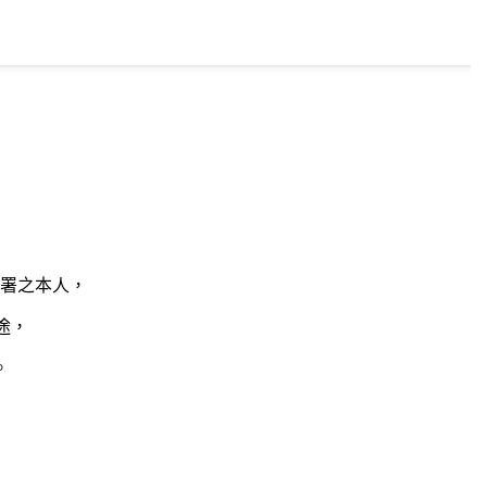
署之本人，
途，
。