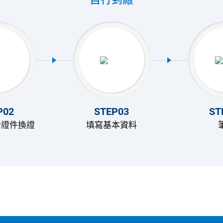
P02
STEP03
ST
份證件換證
填寫基本資料