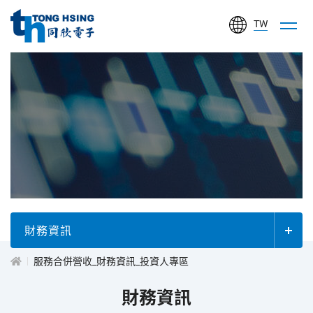
TW
同
欣
電
子
工
投
業
股
資
份
有
人
財務資訊
限
公
服務合併營收_財務資訊_投資人專區
專
司
財務資訊
區