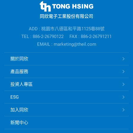
同
欣
同欣電子工業股份有限公司
電
子
ADD : 桃園市八德區和平路1125巷88號
公
TEL : 886-2-26790122
FAX : 886-2-26791211
司
EMAIL : marketing@theil.com
資
訊
同
關於同欣
欣
電
產品服務
子
快
投資人專區
速
ESG
連
結
加入同欣
新聞中心