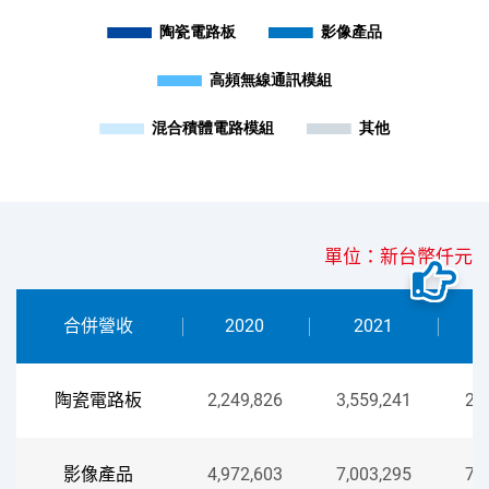
單位：新台幣仟元
合併營收
2020
2021
陶瓷電路板
2,249,826
3,559,241
2,
影像產品
4,972,603
7,003,295
7,