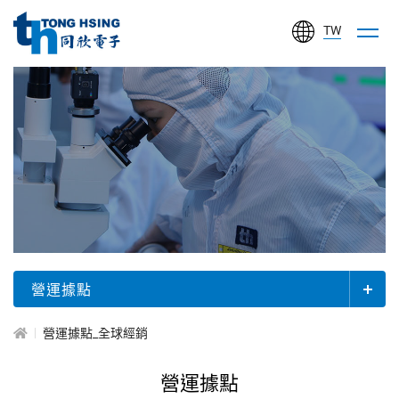
TW
同
欣
電
子
工
關
業
於
股
同
欣
份
有
營運據點
限
公
營運據點_全球經銷
司
營運據點