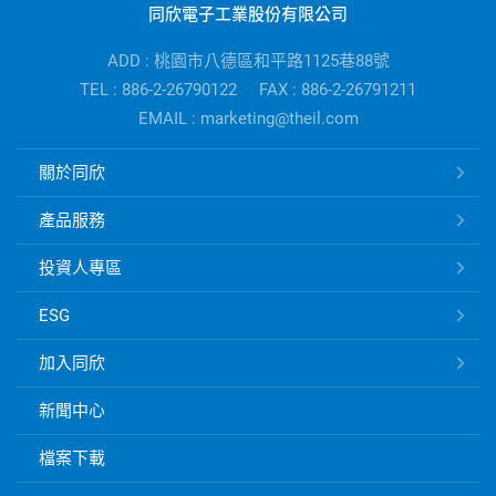
同欣電子工業股份有限公司
電
子
ADD : 桃園市八德區和平路1125巷88號
公
TEL : 886-2-26790122
FAX : 886-2-26791211
司
EMAIL : marketing@theil.com
資
訊
同
關於同欣
欣
電
產品服務
子
快
投資人專區
速
ESG
連
結
加入同欣
新聞中心
檔案下載